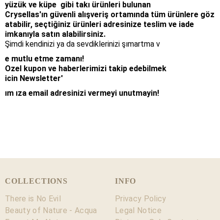
yüzük ve küpe
gibi takı ürünleri bulunan
Crysellas'
ın
güvenli alışveriş ortamında tüm ürünlere göz
atabilir, se
ç
tiğiniz ürünleri adresinize teslim ve iade
imkanıyla satın alabilirsiniz.
Şimdi kendinizi ya da
sevdiklerinizi
şımartma v
e mutlu etme zamanı!
Ozel kupon ve haberlerimizi takip edebilmek
icin
Newsletter'
ım
ıza email adresinizi vermeyi unutmayin!
COLLECTIONS
INFO
There is No Evil
Privacy Policy
Beauty of Nature - Acqua
Legal Notice